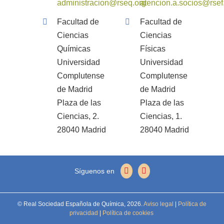
administracion@rseq.org
atencion.a.socios@rsef
Facultad de
Facultad de
Ciencias
Ciencias
Químicas
Físicas
Universidad
Universidad
Complutense
Complutense
de Madrid
de Madrid
Plaza de las
Plaza de las
Ciencias, 2.
Ciencias, 1.
28040 Madrid
28040 Madrid
Síguenos en
© Real Sociedad Española de Química,
2026.
Aviso legal
|
Política de
privacidad
|
Política de cookies