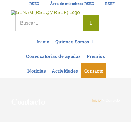
Saltar
RSEQ
Área de miembros RSEQ
RSEF
al
contenido
Buscar:
Inicio
Quienes Somos
Convocatorias de ayudas
Premios
Noticias
Actividades
Contacto
Contacto
Inicio
Contacto