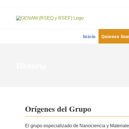
Saltar
al
contenido
Inicio
Quienes So
Historia
Orígenes del Grupo
El grupo especializado de Nanociencia y Material