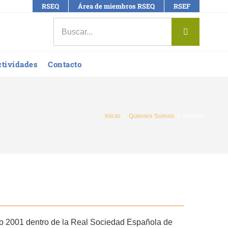
RSEQ
Área de miembros RSEQ
RSEF
Buscar:
ctividades
Contacto
Inicio
Quienes Somos
Historia
ño 2001 dentro de la Real Sociedad Española de