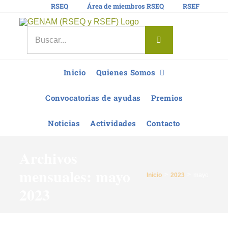
Saltar
RSEQ
Área de miembros RSEQ
RSEF
al
contenido
Buscar:
Inicio
Quienes Somos
Convocatorias de ayudas
Premios
Noticias
Actividades
Contacto
Archivos
mensuales:
mayo
Inicio
2023
mayo
2023