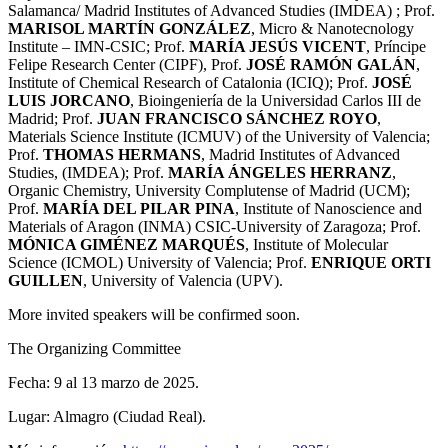
Salamanca/ Madrid Institutes of Advanced Studies (IMDEA) ; Prof.
MARISOL MARTÍN
GONZÁLEZ
, Micro & Nanotecnology
Institute – IMN-CSIC; Prof.
MARÍA JESÚS VICENT
, Príncipe
Felipe Research Center (CIPF), Prof.
JOSÉ RAMÓN GALÁN
,
Institute of Chemical Research of Catalonia (ICIQ); Prof.
JOSÉ
LUIS JORCANO
, Bioingeniería de la Universidad Carlos III de
Madrid; Prof.
JUAN FRANCISCO SÁNCHEZ ROYO
,
Materials Science Institute (ICMUV) of the University of Valencia;
Prof.
THOMAS HERMANS
, Madrid Institutes of Advanced
Studies, (IMDEA); Prof.
MARÍA ÁNGELES HERRANZ
,
Organic Chemistry, University Complutense of Madrid (UCM);
Prof.
MARÍA DEL PILAR PINA
, Institute of Nanoscience and
Materials of Aragon (INMA) CSIC-University of Zaragoza; Prof.
MÓNICA GIMÉNEZ MARQUÉS
, Institute of Molecular
Science (ICMOL) University of Valencia; Prof.
ENRIQUE ORTI
GUILLEN
, University of Valencia (UPV).
More invited speakers will be confirmed soon.
The Organizing Committee
Fecha:
9 al 13 marzo de 2025.
Lugar:
Almagro (Ciudad Real).