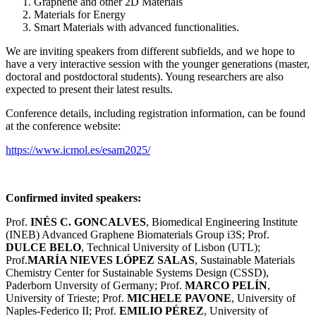
Graphene and other 2D Materials
Materials for Energy
Smart Materials with advanced functionalities.
We are inviting speakers from different subfields, and we hope to
have a very interactive session with the younger generations (master,
doctoral and postdoctoral students). Young researchers are also
expected to present their latest results.
Conference details, including registration information, can be found
at the conference website:
https://www.icmol.es/esam2025/
Confirmed invited speakers:
Prof.
INÉS C. GONCALVES
, Biomedical Engineering Institute
(INEB) Advanced Graphene Biomaterials Group i3S; Prof.
DULCE BELO
, Technical University of Lisbon (UTL);
Prof.
MARÍA NIEVES LÓPEZ SALAS
, Sustainable Materials
Chemistry Center for Sustainable Systems Design (CSSD),
Paderborn Unversity of Germany; Prof.
MARCO PELÍN
,
University of Trieste; Prof.
MICHELE PAVONE
, University of
Naples-Federico II; Prof.
EMILIO PÉREZ
, University of