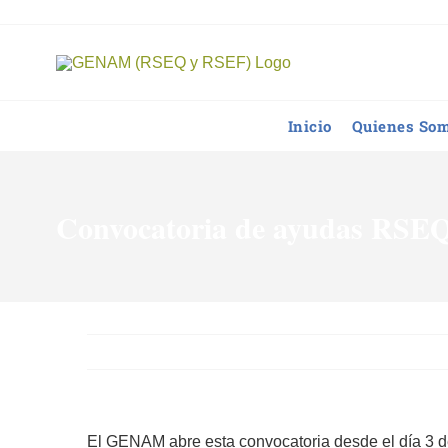
Saltar
al
contenido
Inicio
Quienes So
Convocatoria de ayudas RS
El GENAM abre esta convocatoria desde el día 3 de