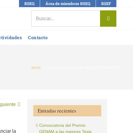
RSEQ
Área de miembros RSEQ
RSEF
Buscar:
ctividades
Contacto
Inicio
Convocatoria de ayudas RSEQ-GENAM 2022
guiente
Entradas recientes
Convocatoria del Premio
nciar la
GENAM a las mejores Tesis