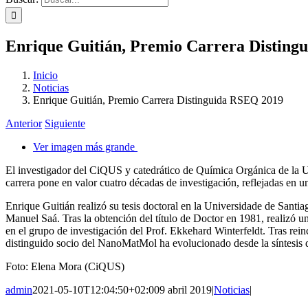
Enrique Guitián, Premio Carrera Disting
Inicio
Noticias
Enrique Guitián, Premio Carrera Distinguida RSEQ 2019
Anterior
Siguiente
Ver imagen más grande
El investigador del CiQUS y catedrático de Química Orgánica de la U
carrera pone en valor cuatro décadas de investigación, reflejadas en un
Enrique Guitián realizó su tesis doctoral en la Universidade de Santi
Manuel Saá. Tras la obtención del título de Doctor en 1981, realizó un
en el grupo de investigación del Prof. Ekkehard Winterfeldt. Tras rein
distinguido socio del NanoMatMol ha evolucionado desde la síntesis d
Foto: Elena Mora (CiQUS)
admin
2021-05-10T12:04:50+02:00
9 abril 2019
|
Noticias
|