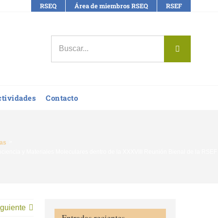
RSEQ
Área de miembros RSEQ
RSEF
Buscar:
ctividades
Contacto
ias
iencia y Materiales Moleculares dentro de la XXXVIII Reunión Bienal de la RSEF
guiente
Entradas recientes